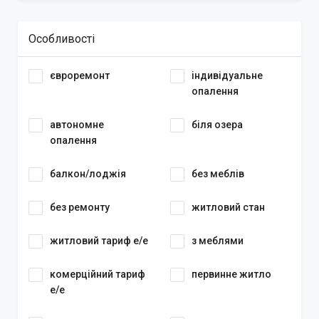
Особливості
євроремонт
індивідуальне
опалення
автономне
біля озера
опалення
балкон/лоджія
без меблів
без ремонту
житловий стан
житловий тариф е/е
з меблями
комерційний тариф
первинне житло
е/е